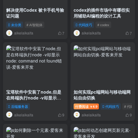
解决使用Codex 被卡手机号验
codex的插件市场中有哪些实
证问题
用辅助AI编程的设计工具
未分类
# AI智能体
代码技巧
# codex
aikelaikaifa
aikelaikaifa
7
7
宝塔软件中安装了node,但是
如何实现pc端网站与移动端网
在终端执行node -v却显示
站自由切换
node: command not found
后端服务器
付费阅读
4.9
代码技巧
# 代码技
￥
错误
aikelaikaifa
aikelaikaifa
9
9