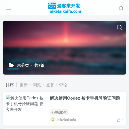
未分类
共7篇
排序
更新
浏览
点赞
评论
解决使用Codex 被卡手机号验证问题
# AI智能体
aikelaikaifa
7