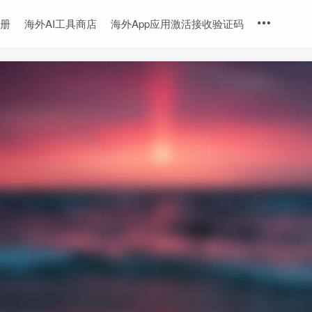
册
海外AI工具商店
海外App应用激活接收验证码