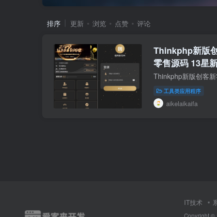
排序
更新
浏览
点赞
评论
Thinkphp新
零售源码 13
装APP
Thinkphp新版创
工具类应用程序
aikelaikaifa
IT技术
Copyright ©