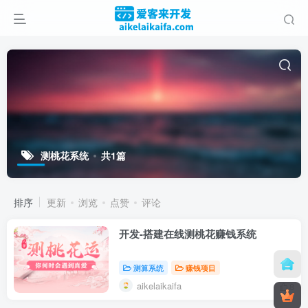
测桃花系统
共1篇
排序
更新
浏览
点赞
评论
开发-搭建在线测桃花赚钱系统
测算系统
赚钱项目
aikelaikaifa
8