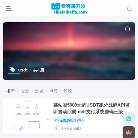
usdt
共1篇
排序
更新
浏览
点赞
评论
某站卖5000元的USDT跑分源码API监
听自动回调usdt支付系统源码三级分
销
金融类程序源码
aikelaikaifa
15