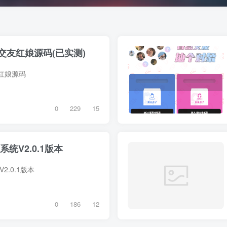
交友红娘源码(已实测)
红娘源码
0
229
15
统V2.0.1版本
2.0.1版本
0
186
12