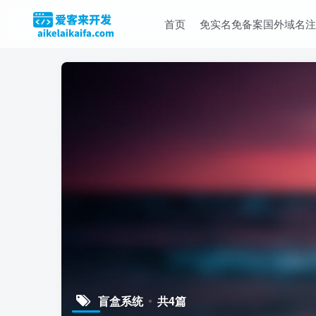
首页
免实名免备案国外域名注
盲盒系统
共4篇