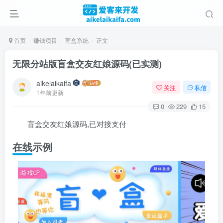
首页
赚钱项目
盲盒系统
正文
无限分站版盲盒交友红娘源码(已实测)
aikelaikaifa
关注
私信
1年前更新
0
229
15
盲盒交友红娘源码,已对接支付
在线示例