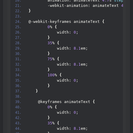
        animation: animateText 
4.7
s 
steps
(
8
)
        -webkit-animation: animateText 
4.7
s 
}
@-webkit-keyframes animateText 
{
0
% 
{
            width: 
0
;
}
35
% 
{
            width: 
8.1
em;
}
75
% 
{
            width: 
8.1
em;
}
100
% 
{
            width: 
0
;
}
}
    @keyframes animateText 
{
0
% 
{
            width: 
0
;
}
35
% 
{
            width: 
8.1
em;