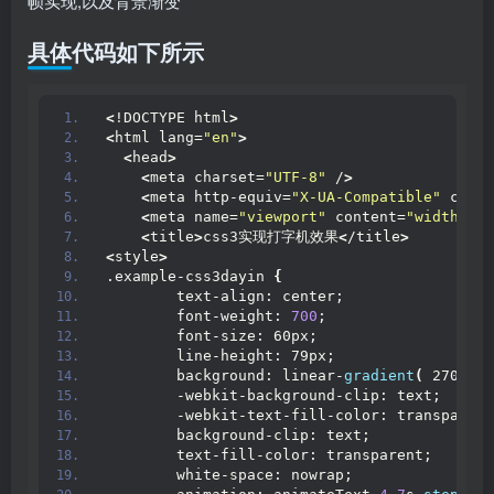
帧实现,以及背景渐变
具体代码如下所示
<
!DOCTYPE html
>
<
html lang=
"en"
>
<
head
>
<
meta charset=
"UTF-8"
 /
>
<
meta http-equiv=
"X-UA-Compatible"
 conte
<
meta name=
"viewport"
 content=
"width=dev
<
title
>
css3实现打字机效果
<
/title
>
<
style
>
.example-css3dayin 
{
        text-align: center;
        font-weight: 
700
;
        font-size: 60px;
        line-height: 79px;
        background: linear-
gradient
(
 270deg,
        -webkit-background-clip: text;
        -webkit-text-fill-color: transparent
        background-clip: text;
        text-fill-color: transparent;
        white-space: nowrap;