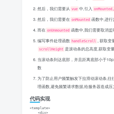
然后，我们需要从
中,引入
vue
onMounted
然后，我们需要在
函数中,进行
onMounted
而在
函数中,我们需要取消监
onUnmounted
编写事件处理函数
, 获取变
handleScroll
是滚动条的总高度,获取变
scrollHeight
当滚动条到达底部，并且距离底部小于10
数
为了防止用户频繁触发下拉滑动滚动条,往
理函数,避免频繁请求数据,给服务器造成压
代码实现
<template>

    <div>
