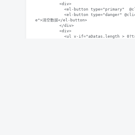
          <div>

            <el-button type="primary"  @click="handleBtnGetJoke">请求数据</el-button>

            <el-button type="danger" @click="handleBtnClearData" v-if="aDatas.length > 0?true:fals
e">清空数据</el-button>

          </div>  

          <div>

            <ul v-if="aDatas.length > 0?true:false">

                <li class="joke-list" v-for="item in aDatas"

                                    :key="item.hashId">{{ item.content }}

                </li>

                <div class="loading" v-if="aDatas.length > 0?true:false"> 

                    <el-button size="mini"  type="primary" @click="handleBtnLoading" >加载</el-but
ton>

                </div>

            </ul> 

          </div>

    </div>

</template>

<script setup>

import axios from "axios";

import { ref,onMounted,onUnmounted  } from
let aDatas = ref([]);

let page = ref(1);
