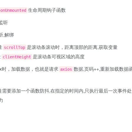
生命周期钩子函数
,onUnmounted
监听
听,解绑
量
是滚动条滚动时，距离顶部的距离,获取变量
scrollTop
量
是滚动条可视区域的高度
clientHeight
px时，加载数据，也就是请求
数据,页码++,重新加载数据
axios
往需要添加一个函数防抖,在指定的时间内,只执行最后一次事件处
力