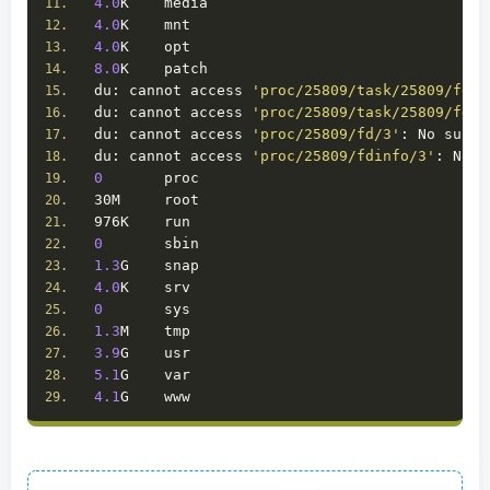
4.0
K    media
4.0
K    mnt
4.0
K    opt
8.0
K    patch
du: cannot access 
'proc/25809/task/25809/fd/4
du: cannot access 
'proc/25809/task/25809/fdin
du: cannot access 
'proc/25809/fd/3'
: No such 
du: cannot access 
'proc/25809/fdinfo/3'
: No s
0
       proc
30M     root
976K    run
0
       sbin
1.3
G    snap
4.0
K    srv
0
       sys
1.3
M    tmp
3.9
G    usr
5.1
G    var
4.1
G    www