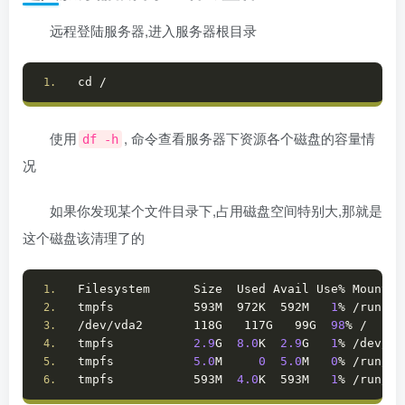
远程登陆服务器,进入服务器根目录
cd /
使用
, 命令查看服务器下资源各个磁盘的容量情
df -h
况
如果你发现某个文件目录下,占用磁盘空间特别大,那就是
这个磁盘该清理了的
Filesystem      Size  Used Avail Use% Mounted
tmpfs           593M  972K  592M   
1
% /run
/dev/vda2       118G   117G   99G  
98
% /
tmpfs           
2.9
G  
8.0
K  
2.9
G   
1
% /dev/sh
tmpfs           
5.0
M     
0
5.0
M   
0
% /run/lo
tmpfs           593M  
4.0
K  593M   
1
% /run/us