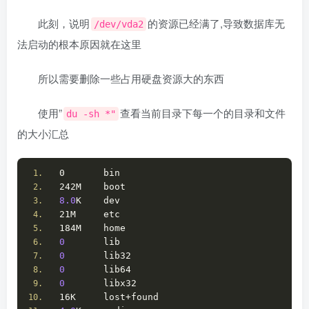
此刻，说明
的资源已经满了,导致数据库无
/dev/vda2
法启动的根本原因就在这里
所以需要删除一些占用硬盘资源大的东西
使用”
查看当前目录下每一个的目录和文件
du -sh *"
的大小汇总
0       bin
242M    boot
8.0
K    dev
21M     etc
184M    home
0
       lib
0
       lib32
0
       lib64
0
       libx32
16K     lost+found