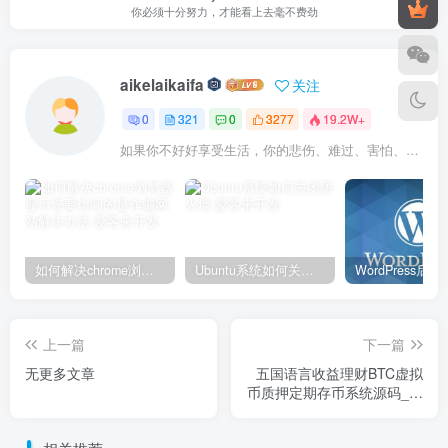
你必须十分努力，才能看上去毫不费劲
aikelaikaifa
关注
0
321
0
3277
19.2W+
如果你不好好享受生活，你的悲伤、难过、害怕、羞愧和内疚会代替你享受
如何解决chrome浏览器显示您要访问的是诈骗网站解决办法
Ubuntu系统如何关闭防火墙
上一篇
下一篇
无更多文章
五国语言收益理财BTC虚拟
币质押定期存币系统源码_加
密货币机器人量化交易系统_
内附搭建教程