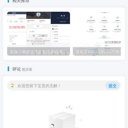
相关推荐
新版小额借贷贷款系统源码/新增推广APP下载页面/内附搭建教程
某站卖50
评论
抢沙发
欢迎您留下宝贵的见解！
提交