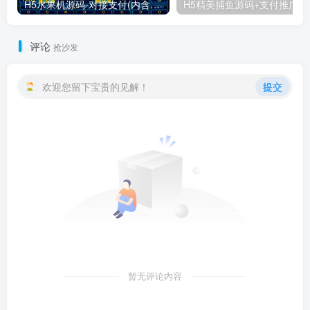
H5水果机源码-对接支付(内含视频搭建教程)
H5精美捕
评论
抢沙发
欢迎您留下宝贵的见解！
提交
暂无评论内容