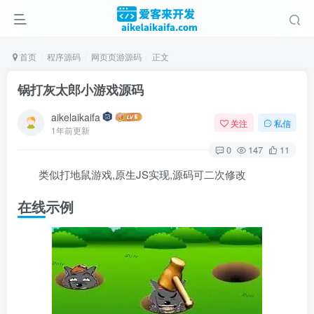
首页
程序源码
网页页游源码
正文
锅打灰太郎小游戏源码
aikelaikaifa
关注
私信
1年前更新
0
147
11
类似打地鼠游戏,原生JS实现,源码可二次修改
在线示例