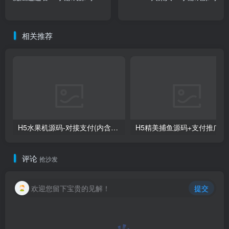
相关推荐
H5水果机源码-对接支付(内含视频搭建教程)
H5精美捕
评论
抢沙发
欢迎您留下宝贵的见解！
提交