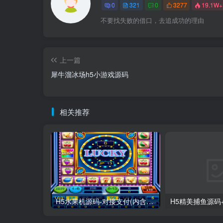
0
321
0
3277
19.1W+
不要找失败的借口，去追成功的理由
上一篇
犀牛溜冰场h5小游戏源码
相关推荐
H5水果机源码-对接支付(内含视频搭建教程)