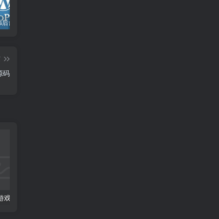
WordPress后台上传文件超50M大小受限制解除方法
Js 如何实现一个类似 chatGPT 打字机效果
Js如何实现控制图片的放大和缩小
篇
源码
游戏源码
切菜大师H5小游戏源码
纯css3实