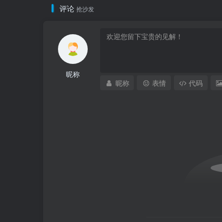
评论
抢沙发
昵称
昵称
表情
代码