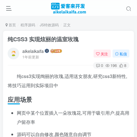
首页
程序源码
JS特效源码
正文
纯CSS3 实现炫丽的温室玫瑰
aikelaikaifa
关注
私信
1年前更新
0
196
8
纯css3实现绚丽的玫瑰,适用送女朋友,研究css3新特性,
将技巧运用到实际项目中
应用场景
网页中某个位置插入一朵玫瑰花,可用于吸引用户,提高用
户留存率
源码可以自由修改,颜色随意自由调节