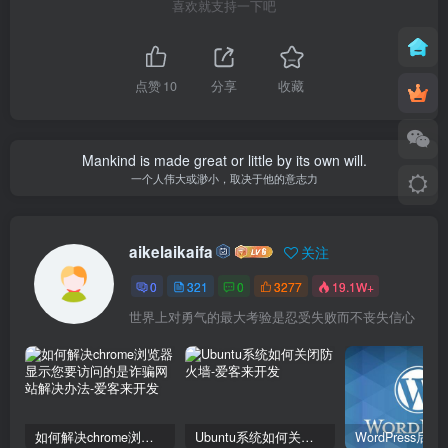
喜欢就支持一下吧
点赞
10
分享
收藏
Mankind is made great or little by its own will.
一个人伟大或渺小，取决于他的意志力
aikelaikaifa
关注
0
321
0
3277
19.1W+
世界上对勇气的最大考验是忍受失败而不丧失信心
如何解决chrome浏览器显示您要访问的是诈骗网站解决办法
Ubuntu系统如何关闭防火墙