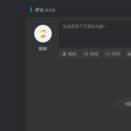
评论
抢沙发
昵称
昵称
表情
代码