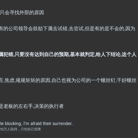
多只会寻找外部的原因
有的公司领导会鼓励下属去试错,去尝试,但是有的是不会的,因为
属犯错,只要没有达到自己的预期,基本就判定,给人下结论,这个人
言,焦虑,规规矩矩的原因,自己也视为公司的一个螺丝钉,干好螺丝
是老板的左右手,决策的执行者
le blocking, I'm afraid their surrender.
不怕万人阻挡，只怕自己投降