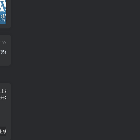
WordPress后台上传文件超50M大小受限制解除方法
Js 如何实现一个类似 chatGPT 打字机效果
Js如何实现控制图片的放大和缩小
篇
5)
产品经理-产品上线后要注意的指标（28）
产品经理-​你做产品经理有什么优势？(39）