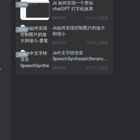
Js 如何实现一个类似
TOP4
chatGPT 打字机效果
3年前
1244人已阅读
Js如何实现控制图片的放大
TOP5
和缩小
4年前
940人已阅读
Js中文字转语音
TOP6
SpeechSynthesisUtterance
语音合成的使用
3年前
927人已阅读
空
发