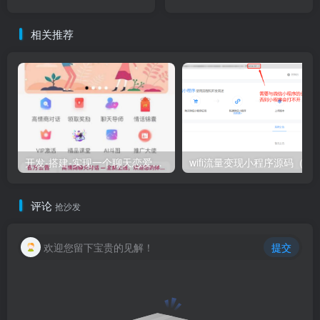
改MD5
相关推荐
开发-搭建-实现一个聊天恋爱赚钱小程序
wifi流量变现小程序
评论
抢沙发
欢迎您留下宝贵的见解！
提交